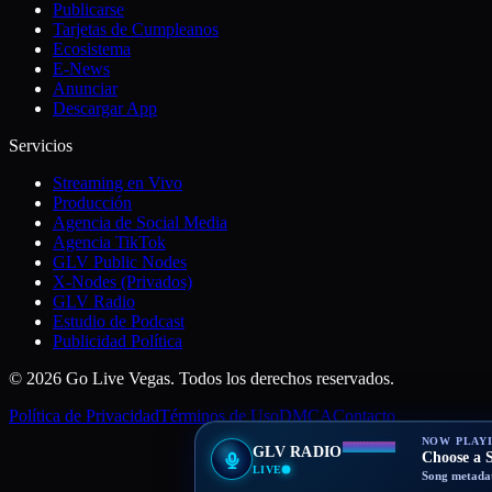
Publicarse
Tarjetas de Cumpleanos
Ecosistema
E-News
Anunciar
Descargar App
Servicios
Streaming en Vivo
Producción
Agencia de Social Media
Agencia TikTok
GLV Public Nodes
X-Nodes (Privados)
GLV Radio
Estudio de Podcast
Publicidad Política
© 2026 Go Live Vegas. Todos los derechos reservados.
Política de Privacidad
Términos de Uso
DMCA
Contacto
NOW PLAY
GLV RADIO
Choose a S
LIVE
Song metadat