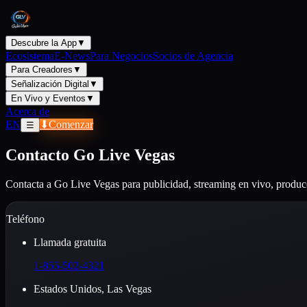
Descubre la App
▼
Ecosistema
E-News
Para Negocios
Socios de Agencia
Para Creadores
▼
Señalización Digital
▼
En Vivo y Eventos
▼
Acerca de
EN
⬇
Comenzar
☰
Contacto Go Live Vegas
Contacta a Go Live Vegas para publicidad, streaming en vivo, produ
Teléfono
Llamada gratuita
1-855-502-4321
Estados Unidos, Las Vegas