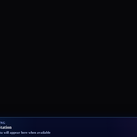
ING
tation
a will appear here when available