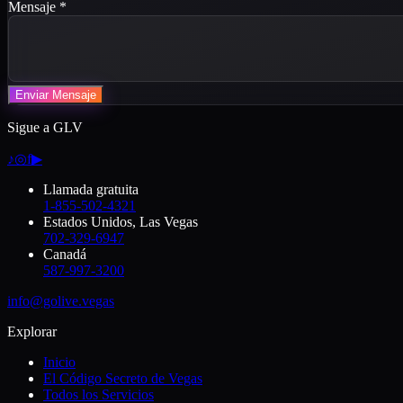
Mensaje
*
Enviar Mensaje
Sigue a GLV
♪
◎
f
▶
Llamada gratuita
1-855-502-4321
Estados Unidos, Las Vegas
702-329-6947
Canadá
587-997-3200
info@golive.vegas
Explorar
Inicio
El Código Secreto de Vegas
Todos los Servicios